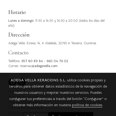
Horario
Lunes a domingo:
11:30 a 14:30 y 16:30 a 20:00 (todos los días del
año)
Dirección
Adega Vella: Eirexa, 14, A Abeleda, 32765 A Teixeira, Ourense
Contacto
Teléfono:
657 80 89 84
-
660 04 76 02
Correo:
reservas@
adegavella.com
ADEGA VELLA XERACIONS S.L.
utiliza cookies propias y
terceros para obtener datos estadísticos de la navegación de
Aviso legal
nuestros usuarios y mejorar nuestros servicios. Puedes
Política de cookies
configurar tus preferencias a través del botón “Configurar” o
Gestión de cookies
obtener más información en nuestra
política de cookies
.
Política de privacidad
Declaración de accesibilidad