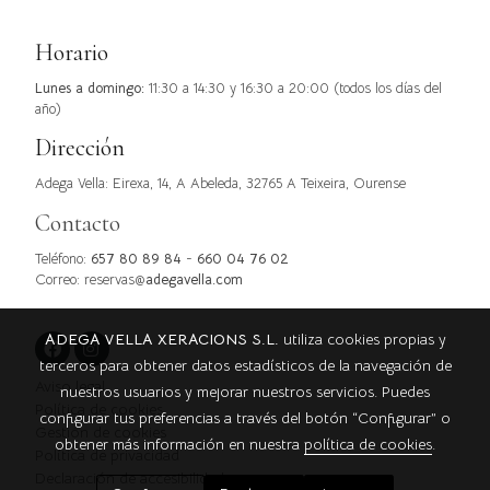
Horario
Lunes a domingo:
11:30 a 14:30 y 16:30 a 20:00 (todos los días del
año)
Dirección
Adega Vella: Eirexa, 14, A Abeleda, 32765 A Teixeira, Ourense
Contacto
Teléfono:
657 80 89 84
-
660 04 76 02
Correo:
reservas@
adegavella.com
ADEGA VELLA XERACIONS S.L.
utiliza cookies propias y
terceros para obtener datos estadísticos de la navegación de
Aviso legal
nuestros usuarios y mejorar nuestros servicios. Puedes
Política de cookies
configurar tus preferencias a través del botón “Configurar” o
Gestión de cookies
obtener más información en nuestra
política de cookies
.
Política de privacidad
Declaración de accesibilidad